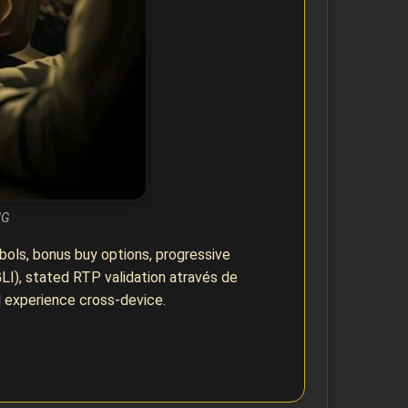
NG
bols, bonus buy options, progressive
LI), stated RTP validation através de
l experience cross-device.