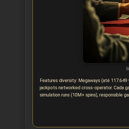
5
Features diversity: Megaways (até 117.649 w
jackpots networked cross-operator. Cada ga
simulation runs (10M+ spins), responsible g