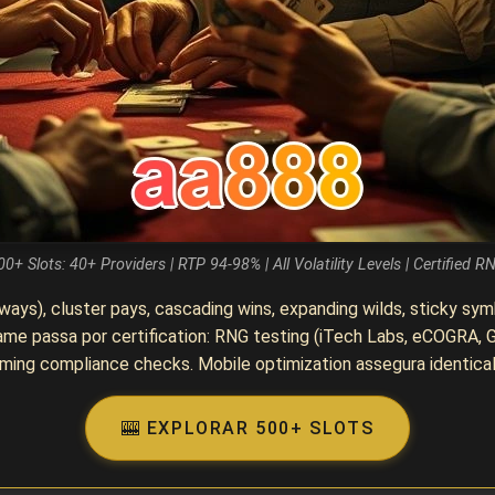
00+ Slots: 40+ Providers | RTP 94-98% | All Volatility Levels | Certified R
ays), cluster pays, cascading wins, expanding wilds, sticky sym
me passa por certification: RNG testing (iTech Labs, eCOGRA, G
aming compliance checks. Mobile optimization assegura identica
🎰 EXPLORAR 500+ SLOTS