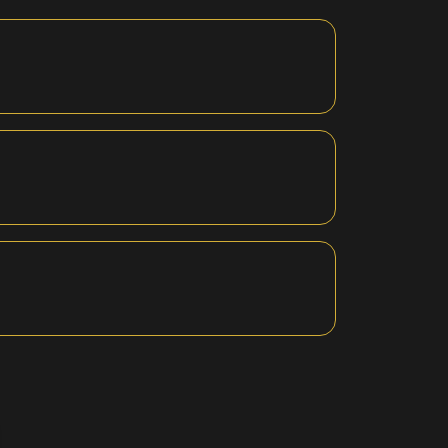
📱 Download
APK
Download
Baixar
Instalar