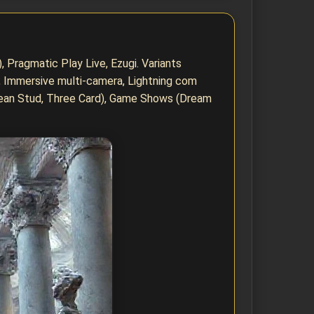
 Pragmatic Play Live, Ezugi. Variants
ch, Immersive multi-camera, Lightning com
bbean Stud, Three Card), Game Shows (Dream