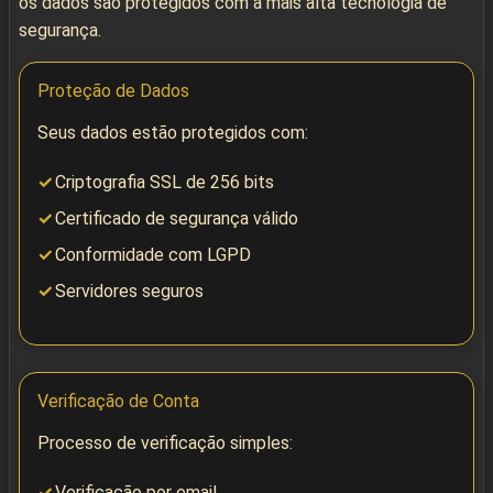
os dados são protegidos com a mais alta tecnologia de
segurança.
Proteção de Dados
Seus dados estão protegidos com:
Criptografia SSL de 256 bits
Certificado de segurança válido
Conformidade com LGPD
Servidores seguros
Verificação de Conta
Processo de verificação simples:
Verificação por email