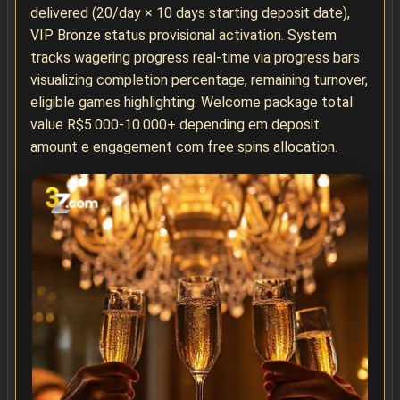
delivered (20/day × 10 days starting deposit date),
VIP Bronze status provisional activation. System
tracks wagering progress real-time via progress bars
visualizing completion percentage, remaining turnover,
eligible games highlighting. Welcome package total
value R$5.000-10.000+ depending em deposit
amount e engagement com free spins allocation.