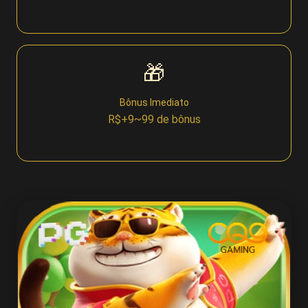
Bet
🎁
Win
Bônus Imediato
R$+9~99 de bônus
APP
📱 Download
APK
Download
Baixar