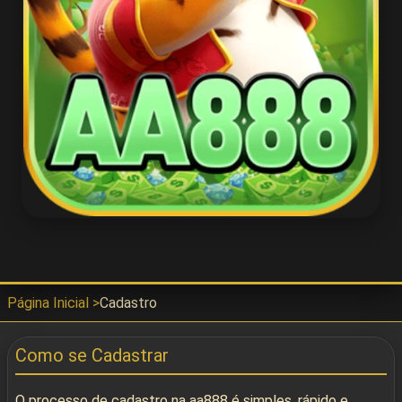
Instalar
🌐 Social & Contato
📱 Telegram
📘 Facebook
Página Inicial
Cadastro
Como se Cadastrar
O processo de cadastro na aa888 é simples, rápido e