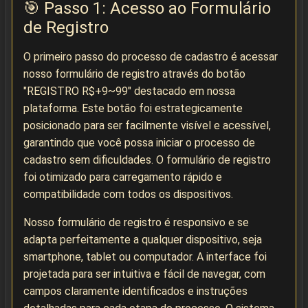
🎯 Passo 1: Acesso ao Formulário
de Registro
O primeiro passo do processo de cadastro é acessar
nosso formulário de registro através do botão
"REGISTRO R$+9~99" destacado em nossa
plataforma. Este botão foi estrategicamente
posicionado para ser facilmente visível e acessível,
garantindo que você possa iniciar o processo de
cadastro sem dificuldades. O formulário de registro
foi otimizado para carregamento rápido e
compatibilidade com todos os dispositivos.
Nosso formulário de registro é responsivo e se
adapta perfeitamente a qualquer dispositivo, seja
smartphone, tablet ou computador. A interface foi
projetada para ser intuitiva e fácil de navegar, com
campos claramente identificados e instruções