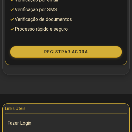
Verificação por SMS
Verificação de documentos
Processo rápido e seguro
REGISTRAR AGORA
Links Úteis
Fazer Login