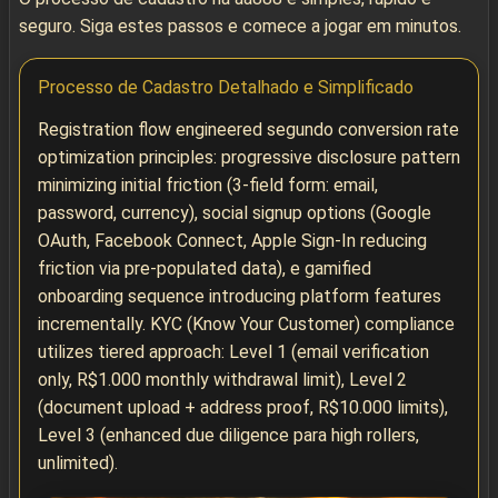
seguro. Siga estes passos e comece a jogar em minutos.
Processo de Cadastro Detalhado e Simplificado
Registration flow engineered segundo conversion rate
optimization principles: progressive disclosure pattern
minimizing initial friction (3-field form: email,
password, currency), social signup options (Google
OAuth, Facebook Connect, Apple Sign-In reducing
friction via pre-populated data), e gamified
onboarding sequence introducing platform features
incrementally. KYC (Know Your Customer) compliance
utilizes tiered approach: Level 1 (email verification
only, R$1.000 monthly withdrawal limit), Level 2
(document upload + address proof, R$10.000 limits),
Level 3 (enhanced due diligence para high rollers,
unlimited).