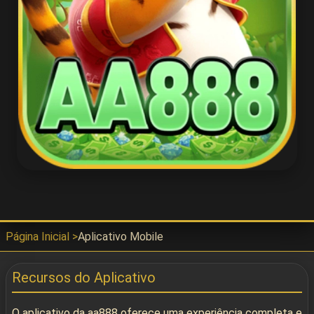
Instalar
🌐 Social & Contato
📱 Telegram
📘 Facebook
Página Inicial
Aplicativo Mobile
Recursos do Aplicativo
O aplicativo da aa888 oferece uma experiência completa e