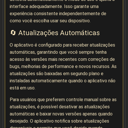
interface adequadamente. Isso garante uma
experiência consistente independentemente de
como você escolha usar seu dispositivo.
🔄 Atualizações Automáticas
O aplicativo é configurado para receber atualizações
automáticas, garantindo que você sempre tenha
acesso às versões mais recentes com correções de
bugs, melhorias de performance e novos recursos. As
atualizações são baixadas em segundo plano e
instaladas automaticamente quando o aplicativo não
está em uso.
Para usuários que preferem controle manual sobre as
atualizações, é possível desativar as atualizações
automáticas e baixar novas versões apenas quando
desejado. O aplicativo notifica sobre atualizações