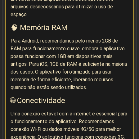
arquivos desnecessários para otimizar o uso de
espaço.
🧠 Memória RAM
Para Android, recomendamos pelo menos 2GB de
RAM para funcionamento suave, embora o aplicativo
possa funcionar com 1GB em dispositivos mais
antigos. Para iOS, 1GB de RAM é suficiente na maioria
dos casos. O aplicativo foi otimizado para usar
memória de forma eficiente, liberando recursos
quando não estão sendo utilizados.
🌐 Conectividade
Uma conexão estável com a internet é essencial para
o funcionamento do aplicativo. Recomendamos
conexão Wi-Fi ou dados móveis 4G/5G para melhor
experiência. O aplicativo funciona com conexões 3G,