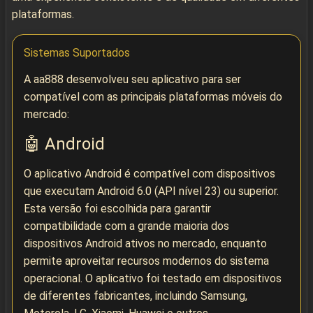
plataformas.
Sistemas Suportados
A aa888 desenvolveu seu aplicativo para ser
compatível com as principais plataformas móveis do
mercado:
🤖 Android
O aplicativo Android é compatível com dispositivos
que executam Android 6.0 (API nível 23) ou superior.
Esta versão foi escolhida para garantir
compatibilidade com a grande maioria dos
dispositivos Android ativos no mercado, enquanto
permite aproveitar recursos modernos do sistema
operacional. O aplicativo foi testado em dispositivos
de diferentes fabricantes, incluindo Samsung,