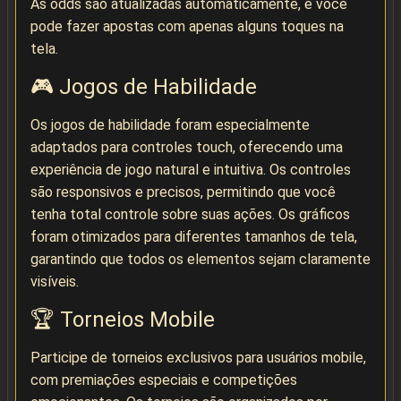
As odds são atualizadas automaticamente, e você
pode fazer apostas com apenas alguns toques na
tela.
🎮 Jogos de Habilidade
Os jogos de habilidade foram especialmente
adaptados para controles touch, oferecendo uma
experiência de jogo natural e intuitiva. Os controles
são responsivos e precisos, permitindo que você
tenha total controle sobre suas ações. Os gráficos
foram otimizados para diferentes tamanhos de tela,
garantindo que todos os elementos sejam claramente
visíveis.
🏆 Torneios Mobile
Participe de torneios exclusivos para usuários mobile,
com premiações especiais e competições