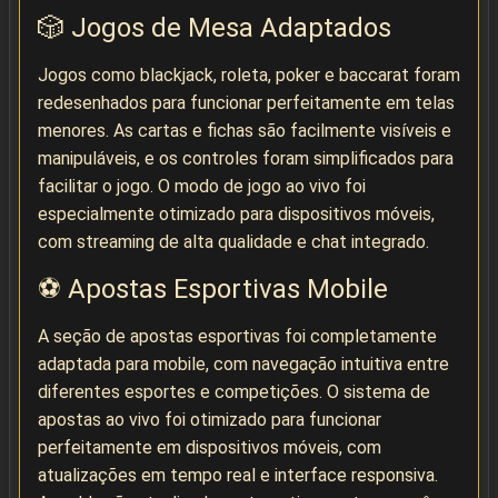
🎲 Jogos de Mesa Adaptados
Jogos como blackjack, roleta, poker e baccarat foram
redesenhados para funcionar perfeitamente em telas
menores. As cartas e fichas são facilmente visíveis e
manipuláveis, e os controles foram simplificados para
facilitar o jogo. O modo de jogo ao vivo foi
especialmente otimizado para dispositivos móveis,
com streaming de alta qualidade e chat integrado.
⚽ Apostas Esportivas Mobile
A seção de apostas esportivas foi completamente
adaptada para mobile, com navegação intuitiva entre
diferentes esportes e competições. O sistema de
apostas ao vivo foi otimizado para funcionar
perfeitamente em dispositivos móveis, com
atualizações em tempo real e interface responsiva.