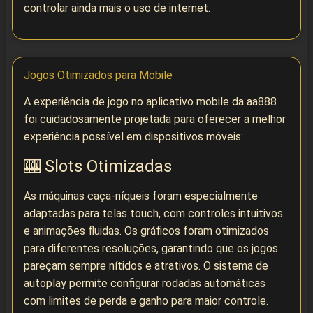
controlar ainda mais o uso de internet.
Jogos Otimizados para Mobile
A experiência de jogo no aplicativo mobile da aa888
foi cuidadosamente projetada para oferecer a melhor
experiência possível em dispositivos móveis:
🎰 Slots Otimizadas
As máquinas caça-níqueis foram especialmente
adaptadas para telas touch, com controles intuitivos
e animações fluidas. Os gráficos foram otimizados
para diferentes resoluções, garantindo que os jogos
pareçam sempre nítidos e atrativos. O sistema de
autoplay permite configurar rodadas automáticas
com limites de perda e ganho para maior controle.