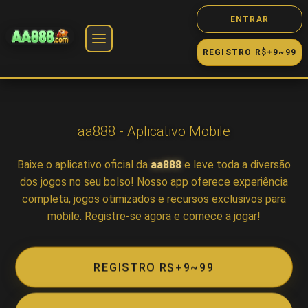
ENTRAR
REGISTRO R$+9~99
🎰 Jogos
Slot
aa888 - Aplicativo Mobile
Baixe o aplicativo oficial da
aa888
e leve toda a diversão
Cassino
dos jogos no seu bolso! Nosso app oferece experiência
completa, jogos otimizados e recursos exclusivos para
Fortune
mobile. Registre-se agora e comece a jogar!
Jogos
REGISTRO R$+9~99
Game