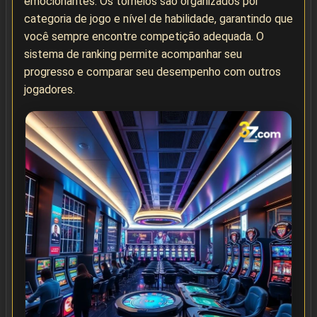
emocionantes. Os torneios são organizados por
categoria de jogo e nível de habilidade, garantindo que
você sempre encontre competição adequada. O
sistema de ranking permite acompanhar seu
progresso e comparar seu desempenho com outros
jogadores.