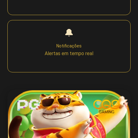
Bet
🔔
Win
Notificações
Alertas em tempo real
APP
📱 Download
APK
Download
Baixar