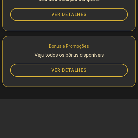
VER DETALHES
Bônus e Promoções
Veja todos os bônus disponíveis
VER DETALHES