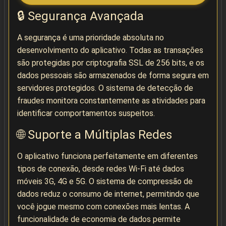
🔒 Segurança Avançada
A segurança é uma prioridade absoluta no
desenvolvimento do aplicativo. Todas as transações
são protegidas por criptografia SSL de 256 bits, e os
dados pessoais são armazenados de forma segura em
servidores protegidos. O sistema de detecção de
fraudes monitora constantemente as atividades para
identificar comportamentos suspeitos.
🌐 Suporte a Múltiplas Redes
O aplicativo funciona perfeitamente em diferentes
tipos de conexão, desde redes Wi-Fi até dados
móveis 3G, 4G e 5G. O sistema de compressão de
dados reduz o consumo de internet, permitindo que
você jogue mesmo com conexões mais lentas. A
funcionalidade de economia de dados permite