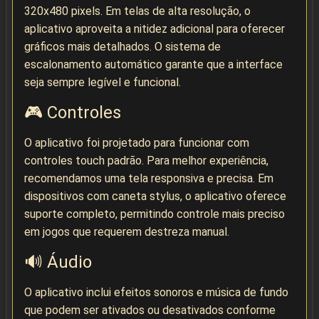
320x480 pixels. Em telas de alta resolução, o
aplicativo aproveita a nitidez adicional para oferecer
gráficos mais detalhados. O sistema de
escalonamento automático garante que a interface
seja sempre legível e funcional.
🎮 Controles
O aplicativo foi projetado para funcionar com
controles touch padrão. Para melhor experiência,
recomendamos uma tela responsiva e precisa. Em
dispositivos com caneta stylus, o aplicativo oferece
suporte completo, permitindo controle mais preciso
em jogos que requerem destreza manual.
🔊 Áudio
O aplicativo inclui efeitos sonoros e música de fundo
que podem ser ativados ou desativados conforme