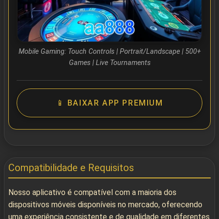
Mobile Gaming: Touch Controls | Portrait/Landscape | 500+
Games | Live Tournaments
📱 BAIXAR APP PREMIUM
Compatibilidade e Requisitos
Nosso aplicativo é compatível com a maioria dos
dispositivos móveis disponíveis no mercado, oferecendo
uma experiência consistente e de qualidade em diferentes