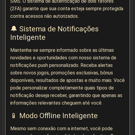
SMS. O sistema de autenticação de dois fatores
(2FA) garante que sua conta esteja sempre protegida
contra acessos não autorizados.
🔔 Sistema de Notificações
Inteligente
Mantenha-se sempre informado sobre as últimas
novidades e oportunidades com nosso sistema de
notificações push personalizado. Receba alertas
sobre novos jogos, promoções exclusivas, bônus
disponíveis, resultados de apostas e muito mais. Você
pode personalizar completamente quais tipos de
notificação deseja receber, garantindo que apenas as
informações relevantes cheguem até você.
📱 Modo Offline Inteligente
Mesmo sem conexão com a internet, você pode