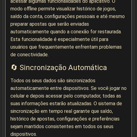
acessar algumas funcionalidades do aplicativo. O
modo offline permite visualizar histórico de jogos,
saldo da conta, configurações pessoais e até mesmo
preparar apostas que serão enviadas
automaticamente quando a conexão for restaurada.
Esta funcionalidade é especialmente útil para
usuários que frequentemente enfrentam problemas
de conectividade.
🔄 Sincronização Automática
Todos os seus dados são sincronizados
automaticamente entre dispositivos. Se você jogar no
celular e depois acessar pelo computador, todas as
suas informações estarão atualizadas. O sistema de
sincronização em tempo real garante que saldo,
histórico de apostas, configurações e preferências
sejam mantidos consistentes em todos os seus
dispositivos.