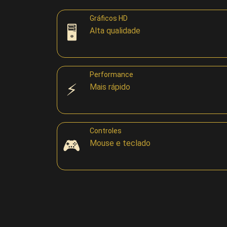
Lottery
Gráficos HD
🖥️
Alta qualidade
🏆 Plataforma
Performance
Plataforma
⚡
Mais rápido
Bet
Controles
🎮
Mouse e teclado
Win
APP