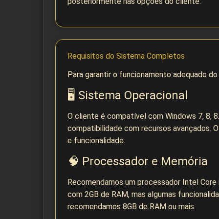
posteriormente nas opções do cliente.
Requisitos do Sistema Completos
Para garantir o funcionamento adequado do 
🖥️ Sistema Operacional
O cliente é compatível com Windows 7, 8, 8
compatibilidade com recursos avançados. O
e funcionalidade.
🧠 Processador e Memória
Recomendamos um processador Intel Core i
com 2GB de RAM, mas algumas funcionalidade
recomendamos 8GB de RAM ou mais.