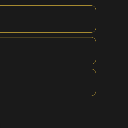
📱 Download
APK
Download
Baixar
Instalar