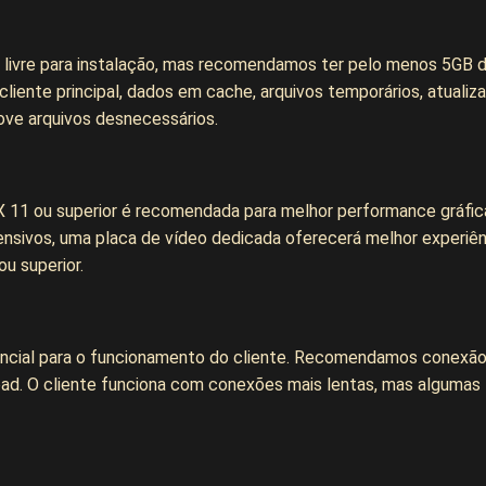
livre para instalação, mas recomendamos ter pelo menos 5GB di
iente principal, dados em cache, arquivos temporários, atualizaç
ve arquivos desnecessários.
11 ou superior é recomendada para melhor performance gráfica
tensivos, uma placa de vídeo dedicada oferecerá melhor experi
 superior.
ncial para o funcionamento do cliente. Recomendamos conexão
d. O cliente funciona com conexões mais lentas, mas algumas 