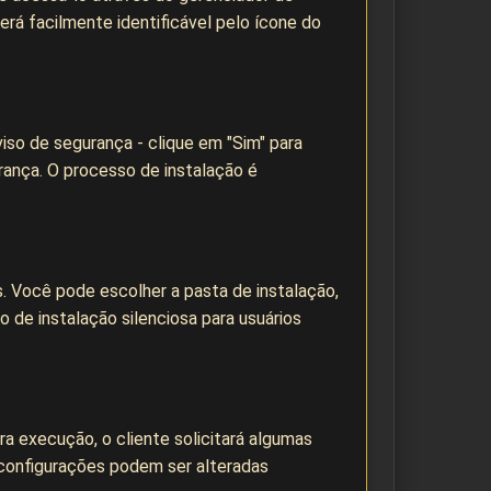
rá facilmente identificável pelo ícone do
viso de segurança - clique em "Sim" para
urança. O processo de instalação é
. Você pode escolher a pasta de instalação,
o de instalação silenciosa para usuários
ra execução, o cliente solicitará algumas
 configurações podem ser alteradas