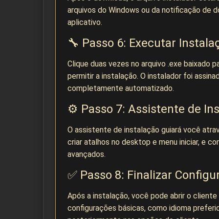
arquivos do Windows ou da notificação de do
aplicativo.
🔧 Passo 6: Executar Instala
Clique duas vezes no arquivo .exe baixado pa
permitir a instalação. O instalador foi assi
completamente automatizado.
⚙️ Passo 7: Assistente de In
O assistente de instalação guiará você atr
criar atalhos no desktop e menu iniciar, e c
avançados.
✅ Passo 8: Finalizar Configu
Após a instalação, você pode abrir o cliente
configurações básicas, como idioma preferi