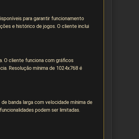
sponíveis para garantir funcionamento
ões e histórico de jogos. O cliente inclui
. O cliente funciona com gráficos
ência. Resolução mínima de 1024x768 é
 de banda larga com velocidade mínima de
funcionalidades podem ser limitadas.