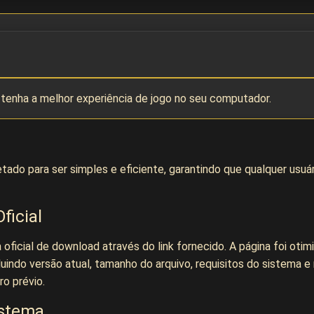
e tenha a melhor experiência de jogo no seu computador.
ado para ser simples e eficiente, garantindo que qualquer usuár
ficial
 oficial de download através do link fornecido. A página foi ot
luindo versão atual, tamanho do arquivo, requisitos do sistema e
o prévio.
istema