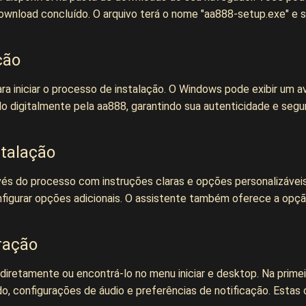
wnload concluído. O arquivo terá o nome "aa888-setup.exe" e se
ção
ra iniciar o processo de instalação. O Windows pode exibir um a
nado digitalmente pela aa888, garantindo sua autenticidade e seg
stalação
avés do processo com instruções claras e opções personalizáveis
onfigurar opções adicionais. O assistente também oferece a opçã
ração
 diretamente ou encontrá-lo no menu iniciar e desktop. Na primei
do, configurações de áudio e preferências de notificação. Estas