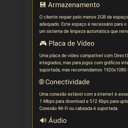
💾 Armazenamento
O cliente requer pelo menos 2GB de espaço 
adequado. Este espaço é necessário para o cl
um sistema de limpeza automática que remo
🎮 Placa de Vídeo
Uma placa de vídeo compatível com DirectX 
integrados, mas para jogos com gráficos in
suportada, mas recomendamos 1920x1080 ou
🌐 Conectividade
Uma conexão estável com a internet é esse
1 Mbps para download e 512 Kbps para uploa
Conexão Wi-Fi ou cabeada é suportada.
🔊 Áudio